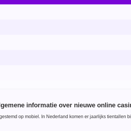
lgemene informatie over nieuwe online casi
gestemd op mobiel. In Nederland komen er jaarlijks tientallen bi