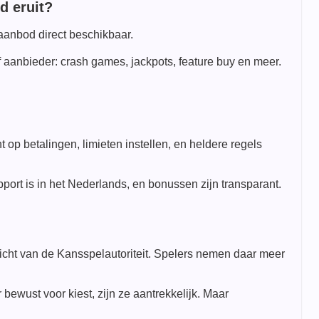
d eruit?
laanbod direct beschikbaar.
of aanbieder: crash games, jackpots, feature buy en meer.
op betalingen, limieten instellen, en heldere regels
pport is in het Nederlands, en bonussen zijn transparant.
cht van de Kansspelautoriteit. Spelers nemen daar meer
ewust voor kiest, zijn ze aantrekkelijk. Maar