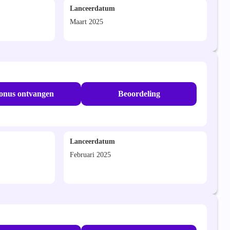
Lanceerdatum
Maart 2025
onus ontvangen
Beoordeling
Lanceerdatum
Februari 2025