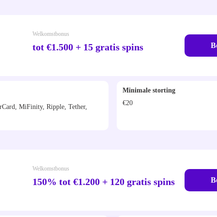
Welkomstbonus
B
tot €1.500 + 15 gratis spins
Minimale storting
€20
rCard, MiFinity, Ripple, Tether,
Welkomstbonus
B
150% tot €1.200 + 120 gratis spins