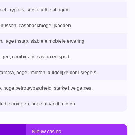
el crypto’s, snelle uitbetalingen.
bonussen, cashbackmogelijkheden.
 lage instap, stabiele mobiele ervaring.
ingen, combinatie casino en sport.
ramma, hoge limieten, duidelijke bonusregels.
e, hoge betrouwbaarheid, sterke live games.
le beloningen, hoge maandlimieten.
Nieuw casino