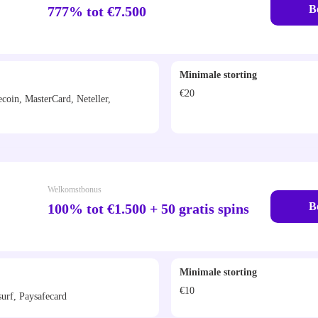
B
777% tot €7.500
Minimale storting
€20
coin, MasterCard, Neteller,
Welkomstbonus
B
100% tot €1.500 + 50 gratis spins
Minimale storting
€10
surf, Paysafecard