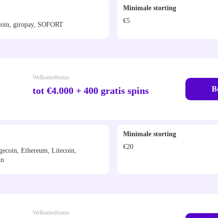
Minimale storting
€5
tcoin, giropay, SOFORT
Welkomstbonus
B
tot €4.000 + 400 gratis spins
Minimale storting
€20
gecoin, Ethereum, Litecoin,
in
Welkomstbonus