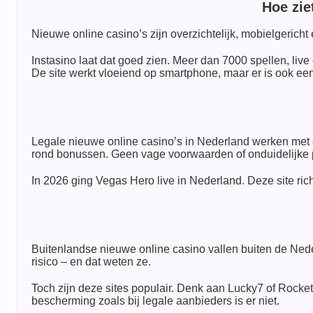
Hoe zie
Nieuwe online casino’s zijn overzichtelijk, mobielgericht
Instasino laat dat goed zien. Meer dan 7000 spellen, live
De site werkt vloeiend op smartphone, maar er is ook ee
Legale nieuwe online casino’s in Nederland werken met ee
rond bonussen. Geen vage voorwaarden of onduidelijke 
In 2026 ging Vegas Hero live in Nederland. Deze site ric
Buitenlandse nieuwe online casino vallen buiten de Ne
risico – en dat weten ze.
Toch zijn deze sites populair. Denk aan Lucky7 of Rocket
bescherming zoals bij legale aanbieders is er niet.