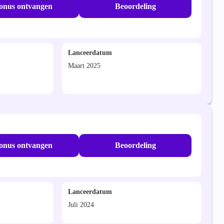
onus ontvangen
Beoordeling
Lanceerdatum
Maart 2025
onus ontvangen
Beoordeling
Lanceerdatum
Juli 2024