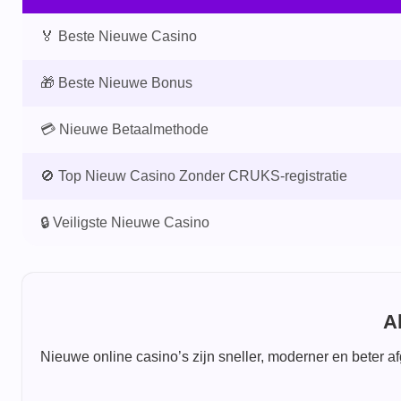
🏅 Beste Nieuwe Casino
🎁 Beste Nieuwe Bonus
💳 Nieuwe Betaalmethode
🚫 Top Nieuw Casino Zonder CRUKS-registratie
🔒 Veiligste Nieuwe Casino
A
Nieuwe online casino’s zijn sneller, moderner en beter af