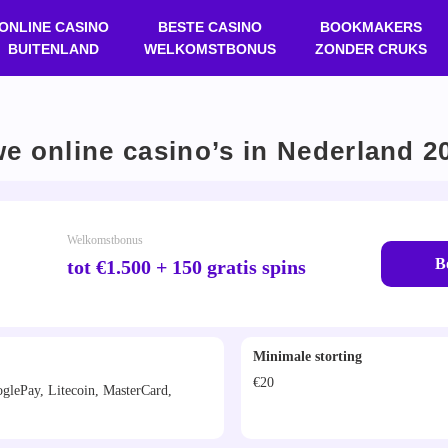
ONLINE CASINO
BESTE CASINO
BOOKMAKERS
BUITENLAND
WELKOMSTBONUS
ZONDER CRUKS
e online casino’s in Nederland 2
Welkomstbonus
B
tot €1.500 + 150 gratis spins
Minimale storting
€20
glePay, Litecoin, MasterCard,