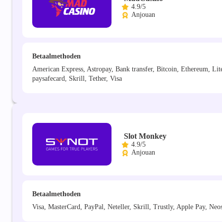
4.9/5
Anjouan
Betaalmethoden
American Express, Astropay, Bank transfer, Bitcoin, Ethereum, Lite
paysafecard, Skrill, Tether, Visa
Slot Monkey
4.9/5
Anjouan
Betaalmethoden
Visa, MasterCard, PayPal, Neteller, Skrill, Trustly, Apple Pay, Neo